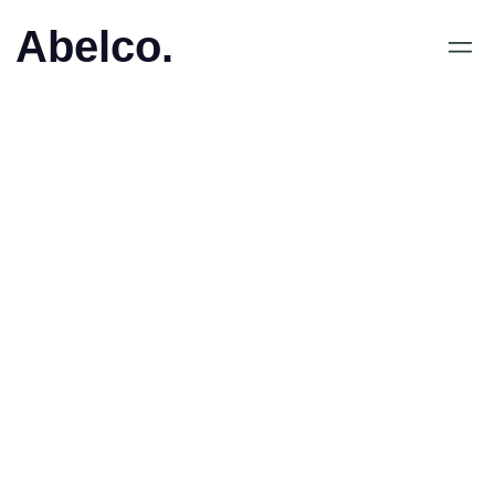
Abelco.
March 2, 2020
•
Abelco etablerar ett
investeringsbolag inom e-
sport och gaming