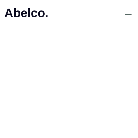
Abelco.
November 14, 2018
•
Abelco Investment Group
AB (publ) erhåller
ytterligare återbetalning
om 1,2 MSEK