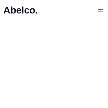
Abelco.
May 5, 2020
•
ABELCO INVESTMENT
GROUP AB (publ): Första
handelsdag i
teckningsoption serie
TO3 beslutad till fredag 8
maj 2020