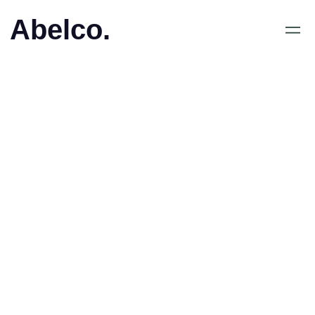
Abelco.
June 13, 2018
•
Abelco Investment Group
ABs (publ) korrigerar
bokslutskommuniké
januari – december 2017