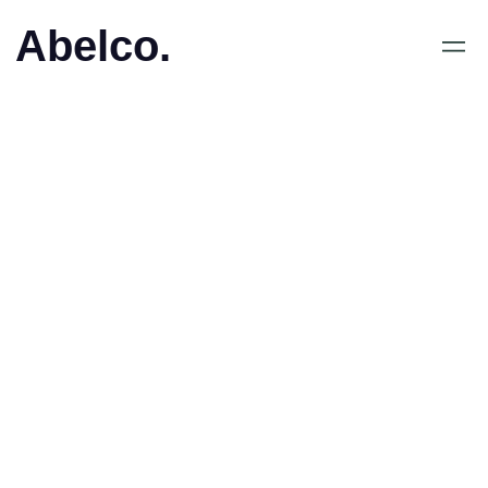
Abelco.
May 18, 2019
•
Abelco Investment Group
ABs (publ) portföljbolag
QuickBit eu AB (publ)
släpper kvartalsrapport i
förtid