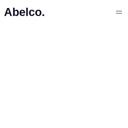
Abelco.
•
Press Release
Abelco Investment Group
uppdaterar informationen
kring portföljbolaget
RightBridge Ventures