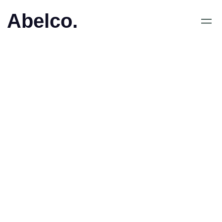
Abelco.
•
Press Release
Abelco Investment
Groups portföljbolag
iCandy Interactive
meddelar marknaden
kring förvärv av aktier i
det noterade