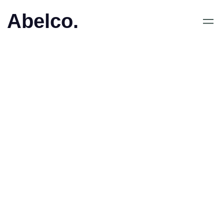
Abelco.
April 7, 2020
•
Abelco´s dotterbolag
iCandy hamnar på lista
över snabbast växande
bolag