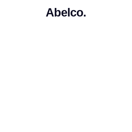
Abelco.
October 30, 2017
•
lcos portföljbolag Quic
esenterar sig på Emino
bolagskväll