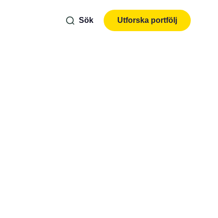
Sök
Utforska portfölj
kbit
vas