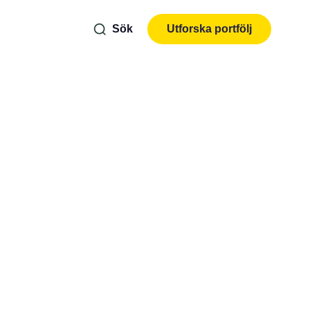
Sök
Utforska portfölj
o
l)