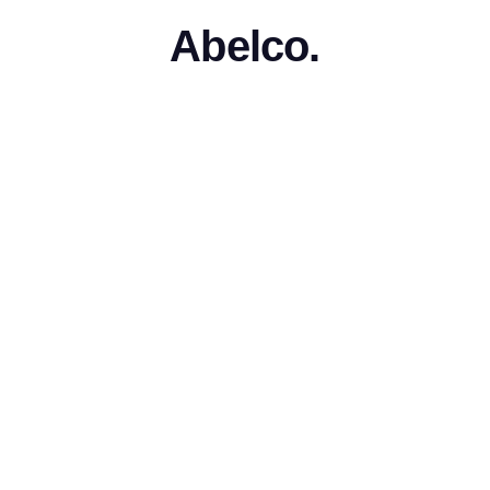
Abelco.
•
Press Release
Januari–Juni 2021 Abelc
nvestment Group AB (pub