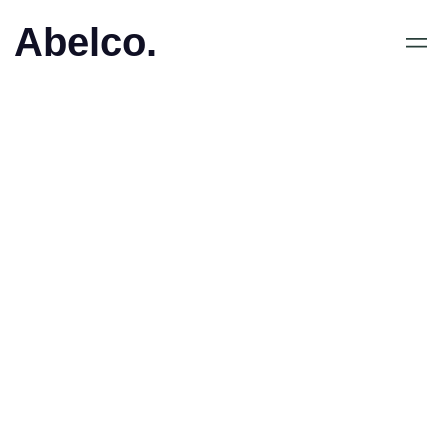
Abelco.
December 6, 2018
•
Ordförande i Abelco
Investment Group AB
(publ) har fredagen den 7
december 2018 köpt
750.000 aktier i Abelco.