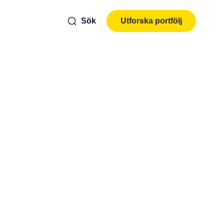
Sök
Utforska portfölj
sdagen