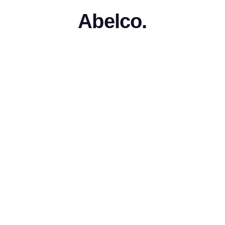
Abelco.
May 16, 2019
•
Bit deltar vid småbolag
den 3 juni i Stockholm