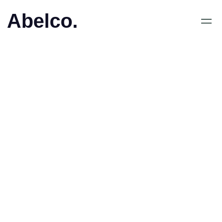
Abelco.
June 11, 2019
•
QuickBit eu AB (publ) har
av Nordic Growth Market
NGM AB erhållit villkorat
godkännande för notering
på Nordic MTF