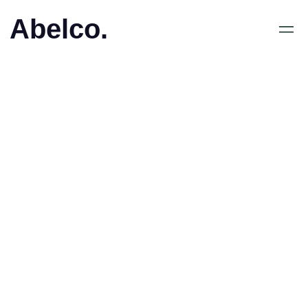
Abelco.
December 20, 2018
•
QuickBit eu AB (publ)
släpper Q1 rapport – ökar
omsättningen kraftigt