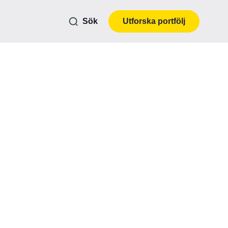
Sök
Utforska portfölj